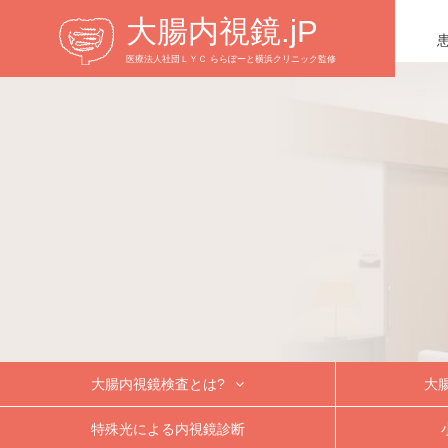
大腸内視鏡.jP
医療法人社団ＬＹＣ ららぽーと横浜クリニック監修
大腸内視鏡検査とは?
大
痛くない大腸内視鏡検査
他の大腸検査法との違い
大腸内視鏡検査の流れ
大腸
内
特殊光による内視鏡診断