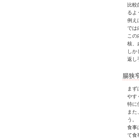
比較
るよ
例え
では
この
核、
しか
返し
腸狭
まず
やす
特に
また
う。
食事
て食