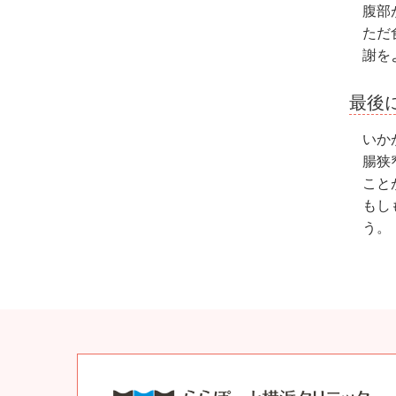
腹部
ただ
謝を
最後
いか
腸狭
こと
もし
う。