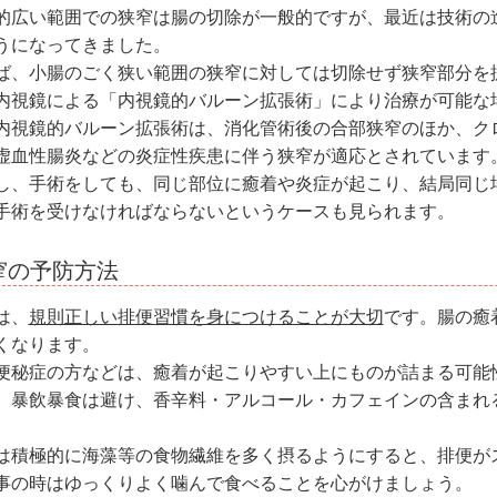
的広い範囲での狭窄は腸の切除が一般的ですが、最近は技術の
うになってきました。
ば、小腸のごく狭い範囲の狭窄に対しては切除せず狭窄部分を
内視鏡による「内視鏡的バルーン拡張術」により治療が可能な
内視鏡的バルーン拡張術は、消化管術後の合部狭窄のほか、ク
虚血性腸炎などの炎症性疾患に伴う狭窄が適応とされています
し、手術をしても、同じ部位に癒着や炎症が起こり、結局同じ
手術を受けなければならないというケースも見られます。
窄の予防方法
は、
規則正しい排便習慣を身につけることが大切
です。腸の癒
くなります。
便秘症の方などは、癒着が起こりやすい上にものが詰まる可能
、暴飲暴食は避け、香辛料・アルコール・カフェインの含まれ
は積極的に海藻等の食物繊維を多く摂るようにすると、排便が
事の時はゆっくりよく噛んで食べることを心がけましょう。