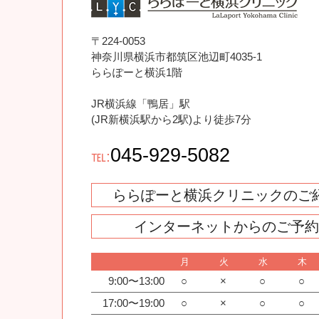
〒224-0053
神奈川県横浜市都筑区池辺町4035-1
ららぽーと横浜1階
JR横浜線「鴨居」駅
(JR新横浜駅から2駅)より徒歩7分
045-929-5082
℡:
ららぽーと横浜クリニックのご
インターネットからのご予
月
火
水
木
9:00〜13:00
○
×
○
○
17:00〜19:00
○
×
○
○