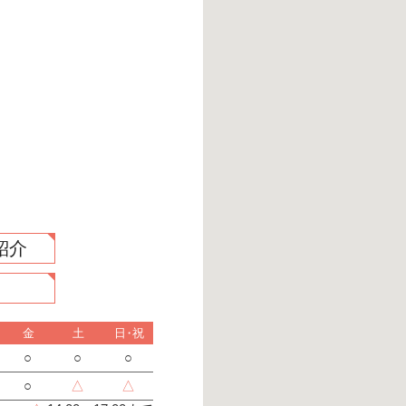
紹介
約
金
土
日・祝
○
○
○
○
△
△