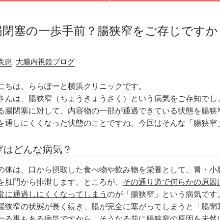
腸閉塞の一歩手前？腸狭窄をご存じですか
疾患
大腸内視鏡ブログ
にちは。ららぽーと横浜クリニックです。
さんは、腸狭窄（ちょうきょうさく）という病気をご存知でし
る腸閉塞に対して、内容物の一部が通過できている状態を腸狭
を通しにくくなった状態のことですね。今回はそんな「腸狭窄
窄はどんな病気？
の体は、口から摂取した食べ物や飲み物を栄養として、胃・小
を肛門から排泄します。ところが、
その通り道で何らかの原因
常に通過しにくくなってしまう
のが「腸狭窄」という病気です
腸狭窄の状態が長く続き、腸が完全に塞がってしまうと「腸閉
わる事もある病気ですから、そうなる前に腸狭窄の原因を未然