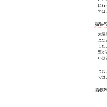
に行
では
腸狭
大腸
とつ
また
壁が
いほ
とに
では
腸狭