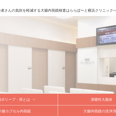
患者さんの負担を
軽減する
大腸内視鏡検査は
ららぽーと横浜クリニック
腸ポリープ・癌とは
潰瘍性大腸炎
ポリープの内視鏡的切除
視鏡検査で可能な手術
小腸カプセル内視鏡
大腸内視鏡の洗浄消