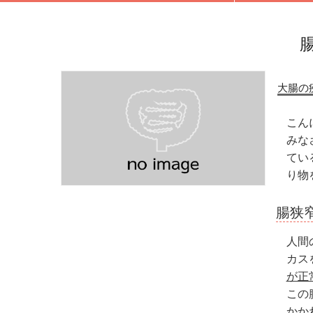
大腸の
こん
みな
てい
り物
腸狭
人間
カス
が正
この
かか