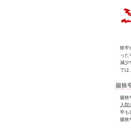
狭窄
った
減少
では
腸狭
腸狭
入院
窄も
腸狭