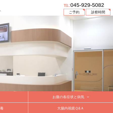
℡:
045-929-5082
へ
ご予約
診察時間
お腹の各症状と病気
血 便
便 秘
下 痢
腹 痛
毒
大腸内視鏡Ｑ&Ａ